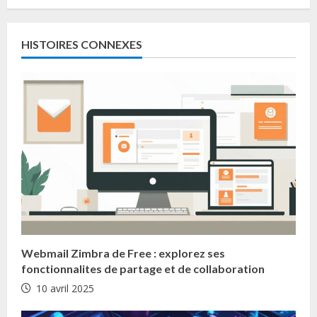
C
o
HISTOIRES CONNEXES
n
t
i
n
u
e
R
Webmail Zimbra de Free : explorez ses
e
fonctionnalites de partage et de collaboration
10 avril 2025
a