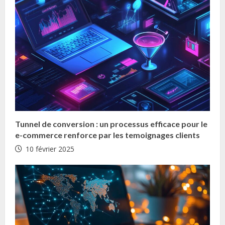
d
i
n
g
Tunnel de conversion : un processus efficace pour le
e-commerce renforce par les temoignages clients
10 février 2025